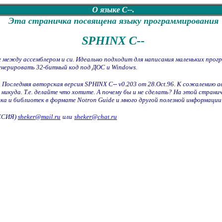
О языке C--.
Эта страничка посвящена языку программирования
SPHINX C--
между ассемблером и cи. Идеально подходит для написания маленьких програ
генерировать 32-битный код под ДОС и Windows.
 Последняя авторская версия SPHINX C-- v0.203 от 28.Oct.96. К сожалению а
никуда. Т.е. делайте что хотите. А почему бы и не сделать? На этой стран
ка и библиотек в формате Notron Guide и много другой полезной информации 
ССИЯ)
sheker@mail.ru
или
sheker@chat.ru